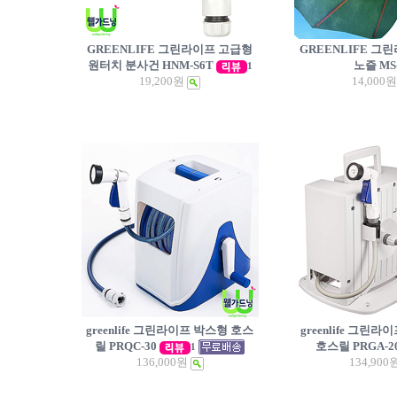
GREENLIFE 그린라이프 고급형
GREENLIFE 그
원터치 분사건 HNM-S6T
노즐 MS-
1
19,200원
14,000원
greenlife 그린라이프 박스형 호스
greenlife 그린
릴 PRQC-30
호스릴 PRGA-2
1
136,000원
134,900