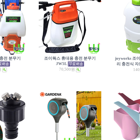
충전 분무기
조이웍스 휴대용 충전 분무기
joyworks
JW5L
리 충전식 자
원
70,500원
140