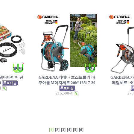
 워터타이머 관
GARDENA 가데나 호스트롤리 아
GARDENA
0
쿠아롤 M이지세트 20M 18517-20
메탈세트- 호스
원
215,500원
275
[1]
[2]
[3]
[4]
[5]
[6]