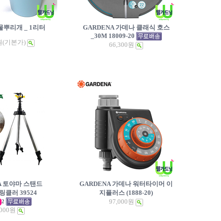
물뿌리개 _ 1리터
GARDENA 가데나 클래식 호스
_30M 18009-20
원
(기본가)
66,300원
A 토야마 스탠드
GARDENA 가데나 워터타이머 이
링클러 39524
지플러스 (1888-20)
97,000원
2
,000원