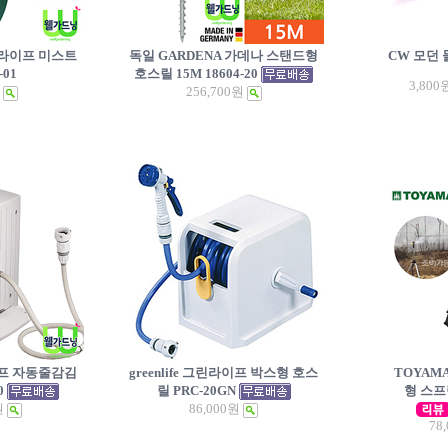
린라이프 미스트
독일 GARDENA 가데나 스탠드형
CW 모던 
01
호스릴 15M 18604-20
3,800
256,700원
라이프 자동줄감김
greenlife 그린라이프 박스형 호스
TOYAM
0
릴 PRC-20GN
형 스프
원
86,000원
78