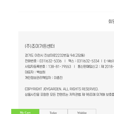
My Cart
Today
Wishlist