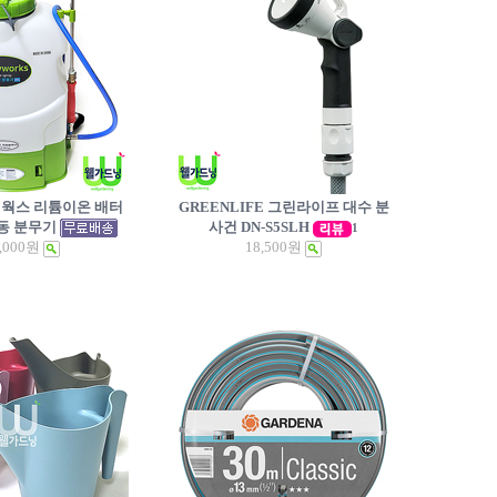
 조이웍스 리튬이온 배터
GREENLIFE 그린라이프 대수 분
동 분무기
사건 DN-S5SLH
1
,000원
18,500원