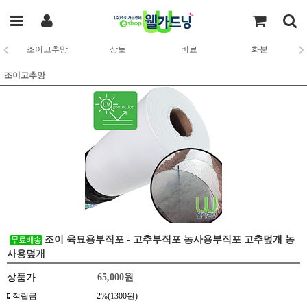
조이고추망
상토
비료
화분
조이고추망
조이 육묘용부직포 - 고추부직포 농사용부직포 고추덮개 농
사용덮개
상품가
65,000
원
적립금
2%(1300원)