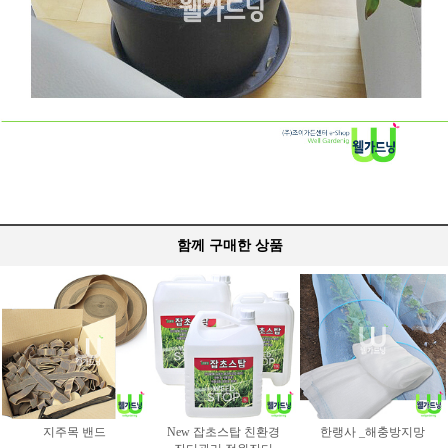
함께 구매한 상품
지주목 밴드
New 잡초스탑 친환경
한랭사 _해충방지망