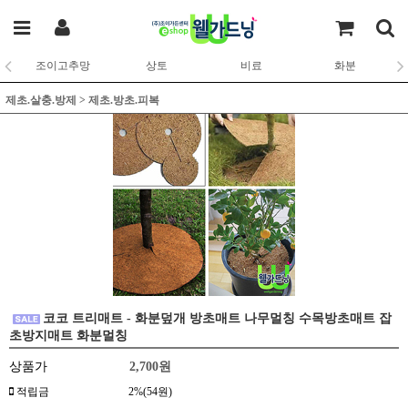
조이고추망
상토
비료
화분
제초.살충.방제
>
제초.방초.피복
코코 트리매트 - 화분덮개 방초매트 나무멀칭 수목방초매트 잡
초방지매트 화분멀칭
상품가
2,700
원
적립금
2%(54원)