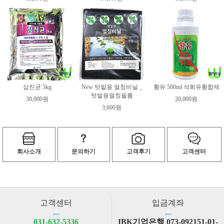
삼진균 5kg
New 텃밭용 멀칭비닐 _
황유 500ml 석회유황합제
텃밭용멀칭필름
30,000원
20,000원
3,600원
회사소개
문의하기
고객후기
고객센터
고객센터
입금계좌
ㅡ
ㅡ
031-632-5336
IBK기업은행 073-092151-01-