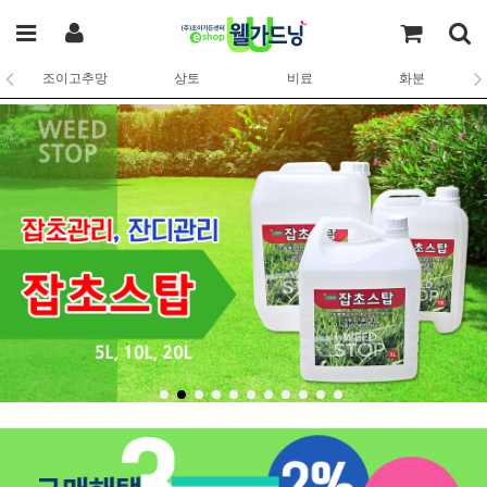
조이고추망
상토
비료
화분