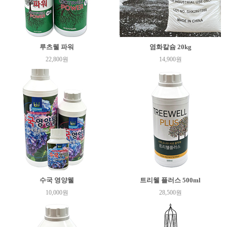
루츠웰 파워
염화칼슘 20kg
22,800원
14,900원
수국 영양웰
트리웰 플러스 500ml
10,000원
28,500원