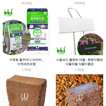
39,800원
38,600원
수목용 물주머니 30리터 _
스틸보드 플랜트 라벨 - 화분이름표
수액세트포함
식물라벨 식물이름표
3,700원
1,500원