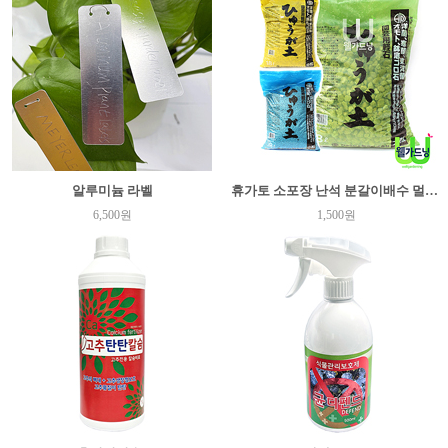
알루미늄 라벨
휴가토 소포장 난석 분갈이배수 멀칭 어항여과제
6,500원
1,500원