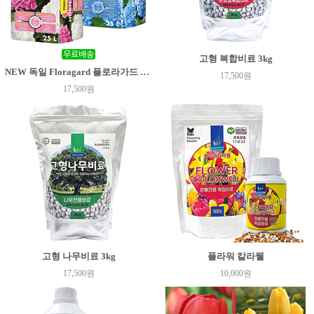
고형 복합비료 3kg
NEW 독일 Floragard 플로라가드 수국상토 25리터
17,500원
17,500원
고형 나무비료 3kg
플라워 칼라웰
17,500원
10,000원