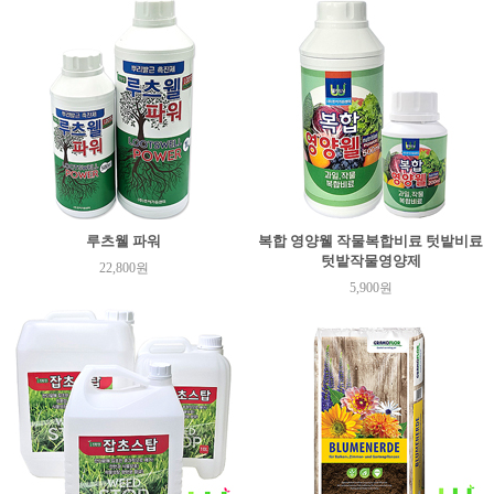
루츠웰 파워
복합 영양웰 작물복합비료 텃밭비료
텃밭작물영양제
22,800원
5,900원