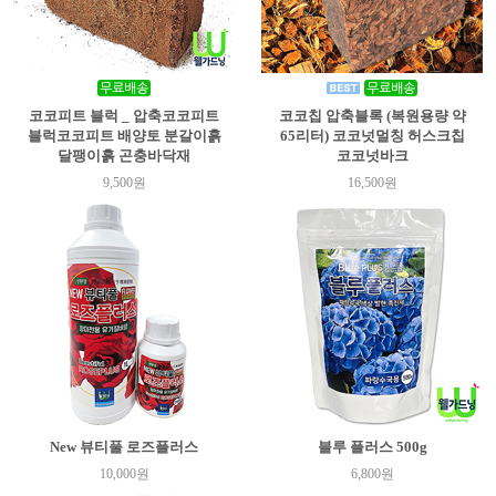
코코피트 블럭 _ 압축코코피트
코코칩 압축블록 (복원용량 약
블럭코코피트 배양토 분갈이흙
65리터) 코코넛멀칭 허스크칩
달팽이흙 곤충바닥재
코코넛바크
9,500원
16,500원
New 뷰티풀 로즈플러스
블루 플러스 500g
10,000원
6,800원