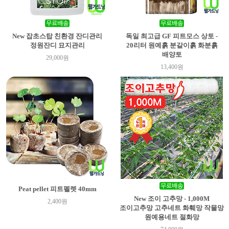
New 잡초스탑 친환경 잔디관리
독일 최고급 GF 피트모스 상토 -
정원잔디 묘지관리
20리터 원예흙 분갈이흙 화분흙
배양토
29,000원
13,400원
Peat pellet 피트펠렛 40mm
New 조이 고추망 - 1,000M
2,400원
조이고추망 고추네트 화훼망 작물망
원예용네트 절화망