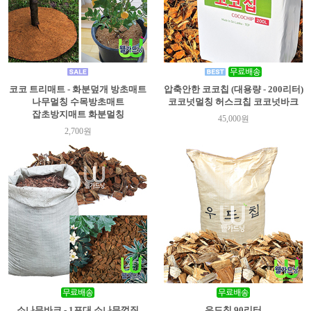
코코 트리매트 - 화분덮개 방초매트
압축안한 코코칩 (대용량 - 200리터)
나무멀칭 수목방초매트
코코넛멀칭 허스크칩 코코넛바크
잡초방지매트 화분멀칭
45,000원
2,700원
소나무바크 - 1포대 소나무껍질
우드칩 90리터