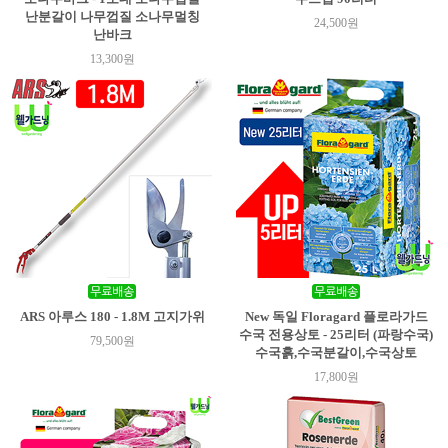
난분갈이 나무껍질 소나무멀칭
24,500원
난바크
13,300원
ARS 아루스 180 - 1.8M 고지가위
New 독일 Floragard 플로라가드
수국 전용상토 - 25리터 (파랑수국)
79,500원
수국흙,수국분갈이,수국상토
17,800원