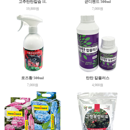
고추탄탄칼슘 1L
균디펜드 500ml
19,800원
7,000원
로즈황 500ml
탄탄 칼플러스
7,000원
4,900원