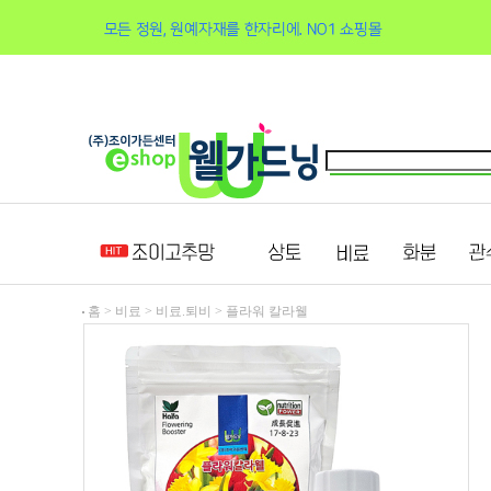
홈 >
비료
>
비료.퇴비
>
플라워 칼라웰