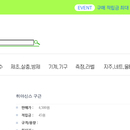
히야신스 구근
4,500
원
45원