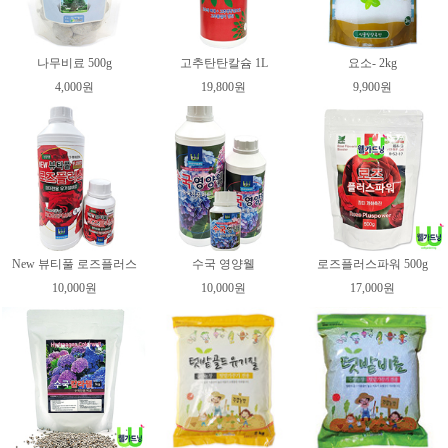
나무비료 500g
고추탄탄칼슘 1L
요소- 2kg
4,000원
19,800원
9,900원
New 뷰티풀 로즈플러스
수국 영양웰
로즈플러스파워 500g
10,000원
10,000원
17,000원