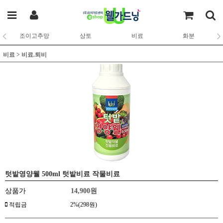
조이고추망
상토
비료
화분
비료
>
비료.퇴비
텃밭영양웰 500ml 텃밭비료 작물비료
상품가
14,900
원
적립금
2%(298원)