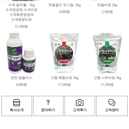
수국 칼라웰 - 1kg
텃밭골드 유기질- 2kg
텃밭비료 2kg
수국영양제 수국비료
4,900원
5,500원
수국화분영양제
수국화분비료
15,500원
탄탄 칼플러스
고형 복합비료 3kg
고형 나무비료 3kg
4,900원
17,500원
17,500원
회사소개
문의하기
고객후기
고객센터