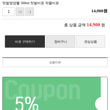
텃밭영양웰 500ml 텃밭비료 작물비료
14,900
원
+1
-1
14,900
총 상품 금액
원
바로 구매하기
장바구니
관심상품
상품리뷰