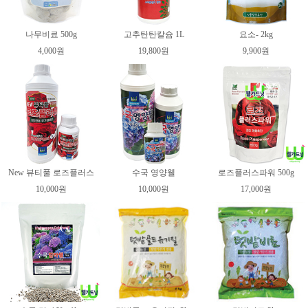
나무비료 500g
고추탄탄칼슘 1L
요소- 2kg
4,000원
19,800원
9,900원
New 뷰티풀 로즈플러스
수국 영양웰
로즈플러스파워 500g
10,000원
10,000원
17,000원