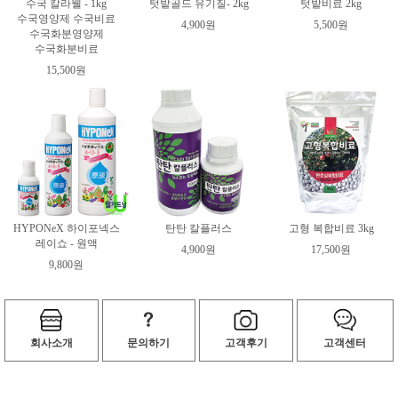
수국 칼라웰 - 1kg
텃밭골드 유기질- 2kg
텃밭비료 2kg
수국영양제 수국비료
4,900원
5,500원
수국화분영양제
수국화분비료
15,500원
HYPONeX 하이포넥스
탄탄 칼플러스
고형 복합비료 3kg
레이쇼 - 원액
4,900원
17,500원
9,800원
회사소개
문의하기
고객후기
고객센터