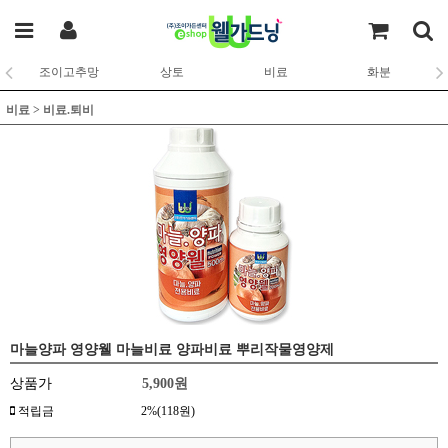
조이고추망
상토
비료
화분
비료
>
비료.퇴비
마늘양파 영양웰 마늘비료 양파비료 뿌리작물영양제
상품가
5,900원
적립금
2%(118원)