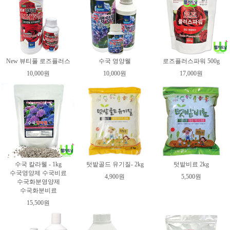
New 뷰티풀 로즈플러스
수국 영양웰
로즈플러스파워 500g
10,000원
10,000원
17,000원
수국 칼라웰 - 1kg
텃밭골드 유기질- 2kg
텃밭비료 2kg
수국영양제 수국비료
4,900원
5,500원
수국화분영양제
수국화분비료
15,500원