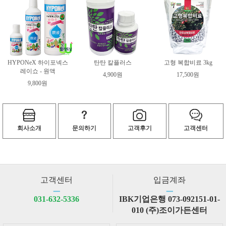
HYPONeX 하이포넥스
탄탄 칼플러스
고형 복합비료 3kg
레이쇼 - 원액
4,900원
17,500원
9,800원
회사소개
문의하기
고객후기
고객센터
고객센터
입금계좌
ㅡ
ㅡ
031-632-5336
IBK기업은행 073-092151-01-
010 (주)조이가든센터