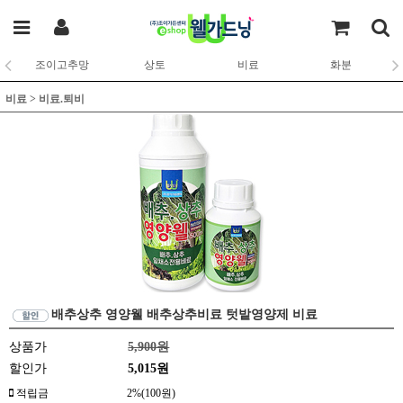
조이고추망
상토
비료
화분
비료
>
비료.퇴비
배추상추 영양웰 배추상추비료 텃밭영양제 비료
상품가
5,900원
할인가
5,015원
적립금
2%(100원)