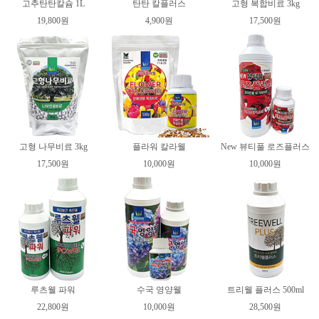
고추탄탄칼슘 1L
탄탄 칼플러스
고형 복합비료 3kg
19,800원
4,900원
17,500원
고형 나무비료 3kg
플라워 칼라웰
New 뷰티풀 로즈플러스
17,500원
10,000원
10,000원
루츠웰 파워
수국 영양웰
트리웰 플러스 500ml
22,800원
10,000원
28,500원