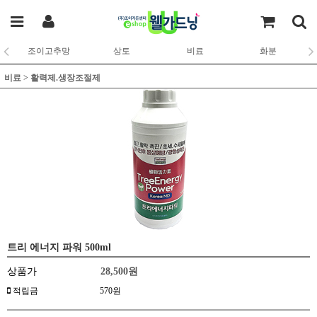
조이고추망
상토
비료
화분
비료
>
활력제.생장조절제
트리 에너지 파워 500ml
상품가
28,500
원
적립금
570원