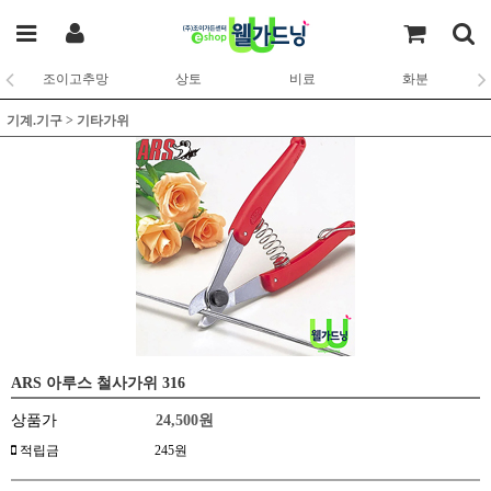
조이고추망
상토
비료
화분
기계.기구
>
기타가위
ARS 아루스 철사가위 316
상품가
24,500
원
적립금
245원