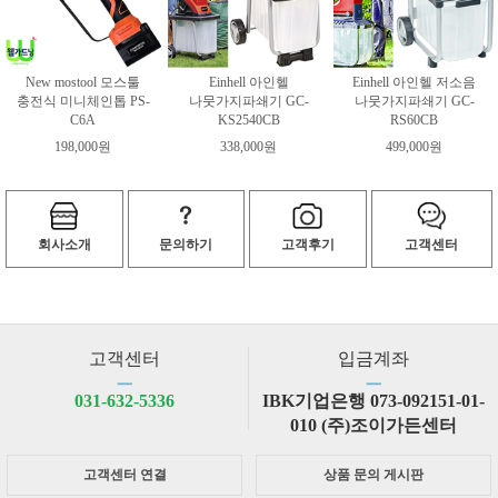
New mostool 모스툴
Einhell 아인헬
Einhell 아인헬 저소음
충전식 미니체인톱 PS-
나뭇가지파쇄기 GC-
나뭇가지파쇄기 GC-
C6A
KS2540CB
RS60CB
198,000원
338,000원
499,000원
회사소개
문의하기
고객후기
고객센터
고객센터
입금계좌
ㅡ
ㅡ
031-632-5336
IBK기업은행 073-092151-01-
010 (주)조이가든센터
고객센터 연결
상품 문의 게시판