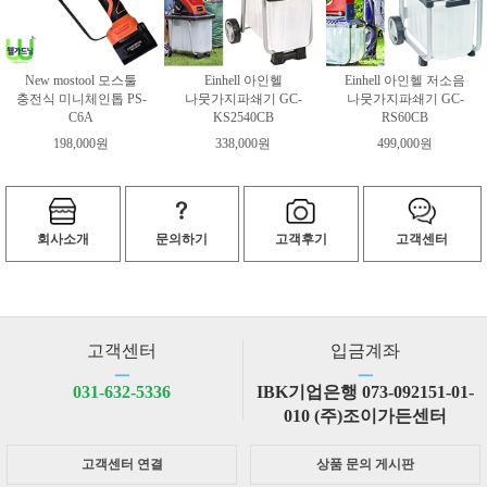
New mostool 모스툴
Einhell 아인헬
Einhell 아인헬 저소음
충전식 미니체인톱 PS-
나뭇가지파쇄기 GC-
나뭇가지파쇄기 GC-
C6A
KS2540CB
RS60CB
198,000원
338,000원
499,000원
회사소개
문의하기
고객후기
고객센터
고객센터
입금계좌
ㅡ
ㅡ
031-632-5336
IBK기업은행 073-092151-01-
010 (주)조이가든센터
고객센터 연결
상품 문의 게시판