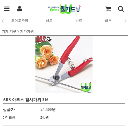
조이고추망
상토
비료
화분
기계.기구
>
기타가위
ARS 아루스 철사가위 316
상품가
24,500
원
적립금
245원