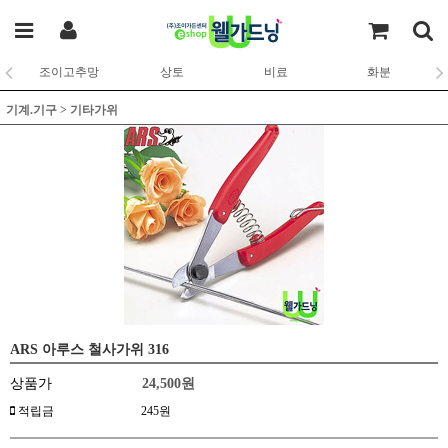
조이고추망
상토
비료
화분
기계.기구
>
기타가위
ARS 아루스 철사가위 316
상품가
24,500
원
적립금
245원