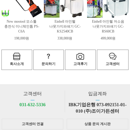
New mostool 모스툴
Einhell 아인헬
Einhell 아인헬 저소음
충전식 미니체인톱 PS-
나뭇가지파쇄기 GC-
나뭇가지파쇄기 GC-
C6A
KS2540CB
RS60CB
198,000원
338,000원
499,000원
회사소개
문의하기
고객후기
고객센터
고객센터
입금계좌
ㅡ
ㅡ
031-632-5336
IBK기업은행 073-092151-01-
010 (주)조이가든센터
고객센터 연결
상품 문의 게시판