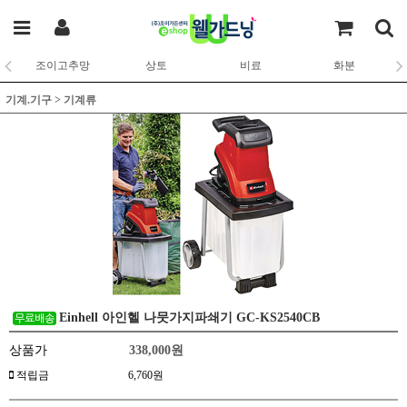
조이고추망
상토
비료
화분
기계.기구
>
기계류
Einhell 아인헬 나뭇가지파쇄기 GC-KS2540CB
상품가
338,000
원
적립금
6,760원