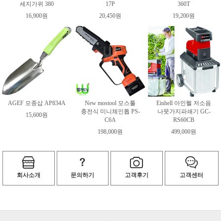
세지가위 380
17P
360T
16,900원
20,450원
19,200원
AGEF 모종삽 AP834A
New mostool 모스툴
Einhell 아인헬 저소음
충전식 미니체인톱 PS-
나뭇가지파쇄기 GC-
15,600원
C6A
RS60CB
198,000원
499,000원
회사소개
문의하기
고객후기
고객센터