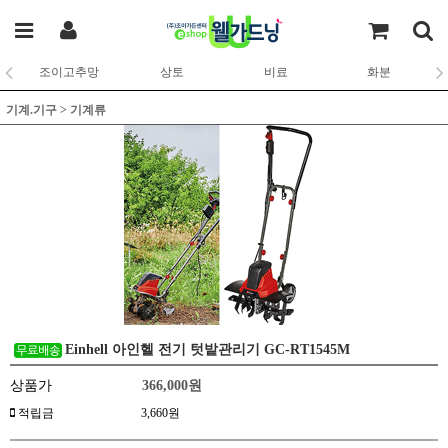
조이고추망
상토
비료
화분
기계.기구
>
기계류
Einhell 아인헬 전기 텃밭관리기 GC-RT1545M
상품가
366,000
원
적립금
3,660원