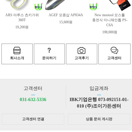
ARS 아루스 쵸키가위
AGEF 모종삽 AP834A
New mostool 모스툴
360T
충전식 미니체인톱 PS-
15,600원
C6A
19,200원
198,000원
회사소개
문의하기
고객후기
고객센터
고객센터
입금계좌
ㅡ
ㅡ
031-632-5336
IBK기업은행 073-092151-01-
010 (주)조이가든센터
고객센터 연결
상품 문의 게시판