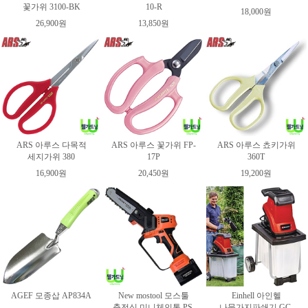
꽃가위 3100-BK
10-R
18,000원
26,900원
13,850원
ARS 아루스 다목적
ARS 아루스 꽃가위 FP-
ARS 아루스 쵸키가위
세지가위 380
17P
360T
16,900원
20,450원
19,200원
AGEF 모종삽 AP834A
New mostool 모스툴
Einhell 아인헬
충전식 미니체인톱 PS-
나뭇가지파쇄기 GC-