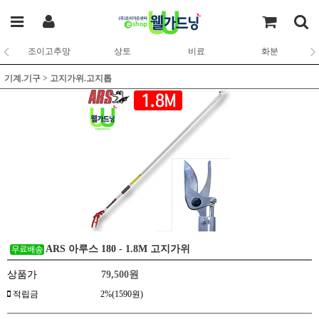
조이고추망
상토
비료
화분
기계.기구
>
고지가위.고지톱
ARS 아루스 180 - 1.8M 고지가위
상품가
79,500
원
적립금
2%(1590원)