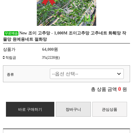
New 조이 고추망 - 1,000M 조이고추망 고추네트 화훼망 작
물망 원예용네트 절화망
상품가
64,000
원
적립금
3%(2220원)
종류
0
총 상품 금액
원
바로 구매하기
장바구니
관심상품