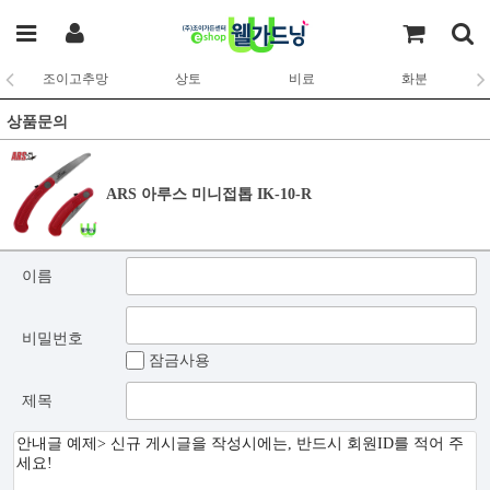
조이고추망
상토
비료
화분
상품문의
ARS 아루스 미니접톱 IK-10-R
이름
비밀번호
잠금사용
제목