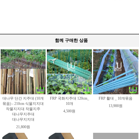
함께 구매한 상품
대나무 단간 지주대 (10개
FRP 국화지주대 120cm_
FRP 활대 _ 10개묶음
묶음) - 210cm 식물지지대
10개
13,900원
작물지지대 작물지주
4,500원
대나무지주대
대나무지지대
21,800원