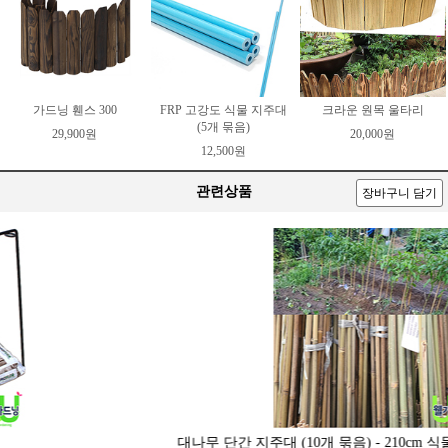
가드닝 휀스 300
FRP 고강도 식물 지주대
크라운 원목 울타리
(5개 묶음)
29,900원
20,000원
12,500원
관련상품
장바구니 담기
대나무 단간 지주대 (10개 묶음) - 210cm 식물지지대 작물지지대