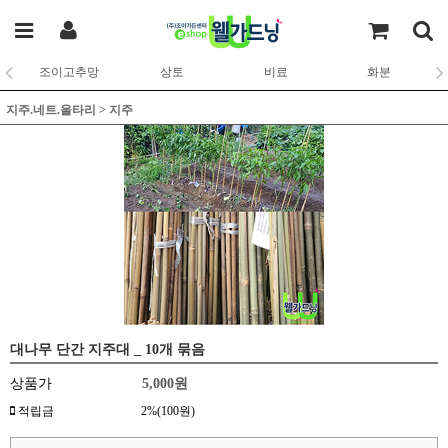
조이고추망
상토
비료
화분
지주.네트.울타리
>
지주
대나무 단간 지주대 _ 10개 묶음
상품가
5,000
원
적립금
2%(100원)