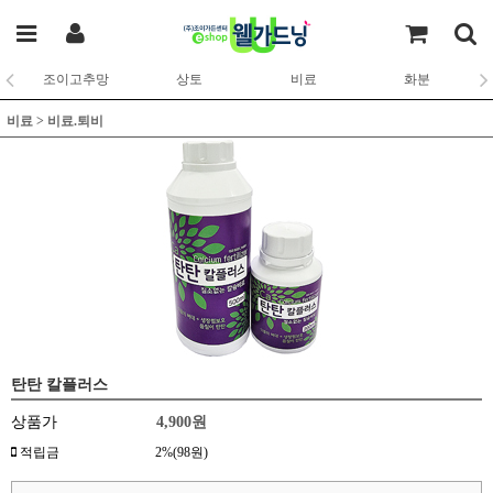
조이고추망
상토
비료
화분
비료
>
비료.퇴비
탄탄 칼플러스
상품가
4,900원
적립금
2%(98원)