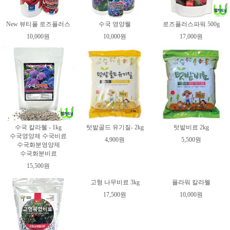
New 뷰티풀 로즈플러스
수국 영양웰
로즈플러스파워 500g
10,000원
10,000원
17,000원
수국 칼라웰 - 1kg
텃밭골드 유기질- 2kg
텃밭비료 2kg
수국영양제 수국비료
4,900원
5,500원
수국화분영양제
수국화분비료
15,500원
고형 나무비료 3kg
플라워 칼라웰
17,500원
10,000원