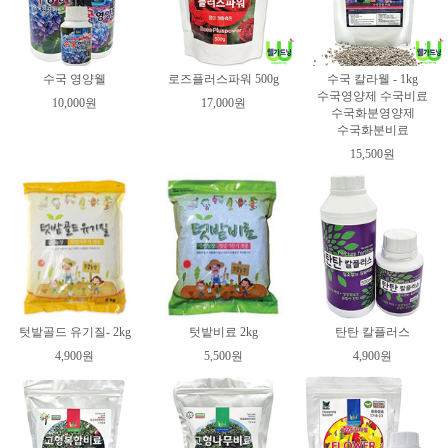
수국 영양웰
로즈플러스파워 500g
수국 칼라웰 - 1kg
수국영양제 수국비료
10,000원
17,000원
수국화분영양제
수국화분비료
15,500원
텃밭골드 유기질- 2kg
텃밭비료 2kg
탄탄 칼플러스
4,900원
5,500원
4,900원