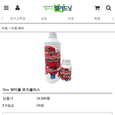
조이고추망
상토
비료
화분
비료
>
비료.퇴비
New 뷰티풀 로즈플러스
상품가
10,000원
적립금
200원