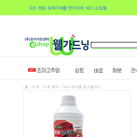
홈 >
비료
>
비료.퇴비
>
New 뷰티풀 로즈플러스