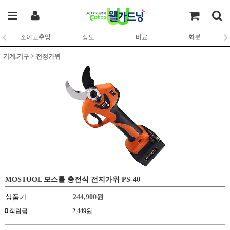
조이고추망
상토
비료
화분
기계.기구
>
전정가위
MOSTOOL 모스툴 충전식 전지가위 PS-40
상품가
244,900
원
적립금
2,449원