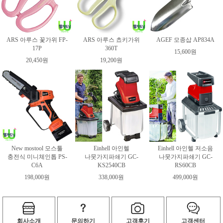
ARS 아루스 꽃가위 FP-
ARS 아루스 쵸키가위
AGEF 모종삽 AP834A
17P
360T
15,600원
20,450원
19,200원
New mostool 모스툴
Einhell 아인헬
Einhell 아인헬 저소음
충전식 미니체인톱 PS-
나뭇가지파쇄기 GC-
나뭇가지파쇄기 GC-
C6A
KS2540CB
RS60CB
198,000원
338,000원
499,000원
회사소개
문의하기
고객후기
고객센터