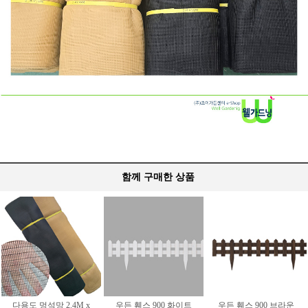
함께 구매한 상품
다용도 멍석망 2.4M x
우든 휀스 900 화이트
우든 휀스 900 브라운