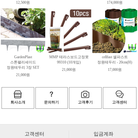
12,500원
174,000원
GardenPlast
MMP 테라스보드고정못
cellfast 셀파스트
스톤팰리세이드
99310 (10개입)
정원테두리 - 20cm(H)
정원테두리 3장 SET
21,000원
17,000원
21,000원
회사소개
문의하기
고객후기
고객센터
고객센터
입금계좌