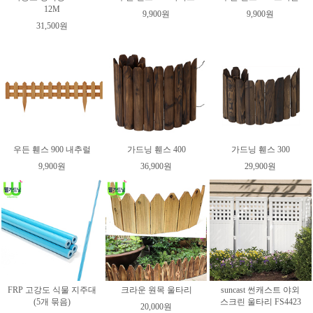
12M
9,900원
9,900원
31,500원
우든 휀스 900 내추럴
가드닝 휀스 400
가드닝 휀스 300
9,900원
36,900원
29,900원
FRP 고강도 식물 지주대
크라운 원목 울타리
suncast 썬캐스트 야외
(5개 묶음)
스크린 울타리 FS4423
20,000원