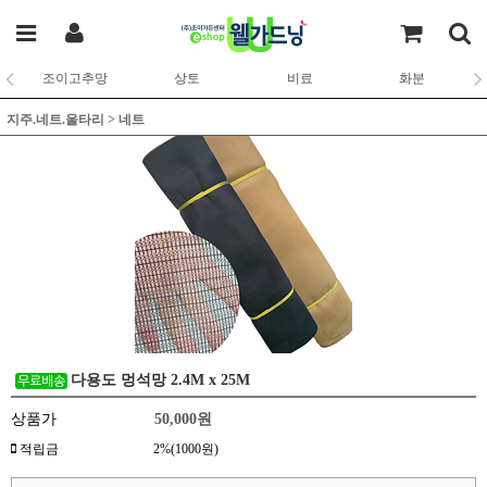
조이고추망
상토
비료
화분
지주.네트.울타리
>
네트
다용도 멍석망 2.4M x 25M
상품가
50,000원
적립금
2%(1000원)