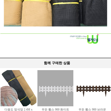
함께 구매한 상품
다용도 멍석망 2.4M x
우든 휀스 900 화이트
우든 휀스 900 브라운