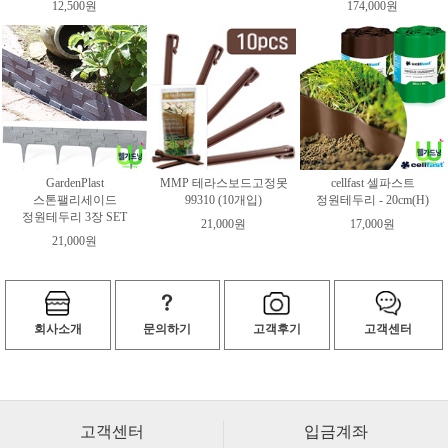
12,500원
174,000원
GardenPlast
MMP 테라스보드고정못
cellfast 셀파스트
스톤팰리세이드
99310 (10개입)
정원테두리 - 20cm(H)
정원테두리 3장 SET
21,000원
17,000원
21,000원
회사소개
문의하기
고객후기
고객센터
고객센터
입금계좌