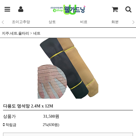
조이고추망
상토
비료
화분
지주.네트.울타리
>
네트
다용도 멍석망 2.4M x 12M
상품가
31,500원
적립금
2%(630원)