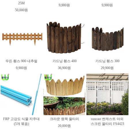
25M
9,900원
9,900원
50,000원
우든 휀스 900 내추럴
가드닝 휀스 400
가드닝 휀스 300
9,900원
36,900원
29,900원
FRP 고강도 식물 지주대
크라운 원목 울타리
suncast 썬캐스트 야외
(5개 묶음)
스크린 울타리 FS4423
20,000원