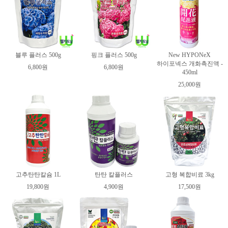
블루 플러스 500g
핑크 플러스 500g
New HYPONeX
하이포넥스 개화촉진액 -
6,800원
6,800원
450ml
25,000원
고추탄탄칼슘 1L
탄탄 칼플러스
고형 복합비료 3kg
19,800원
4,900원
17,500원