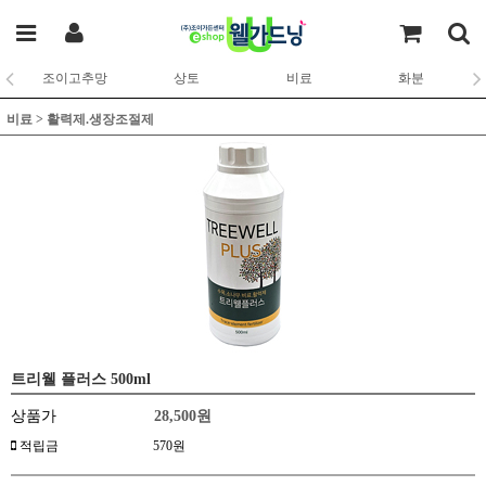
조이고추망
상토
비료
화분
비료
>
활력제.생장조절제
트리웰 플러스 500ml
상품가
28,500
원
적립금
570원