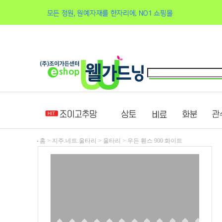
홈 >
지주.네트.울타리
>
울타리
>
우든 휀스 900 화이트