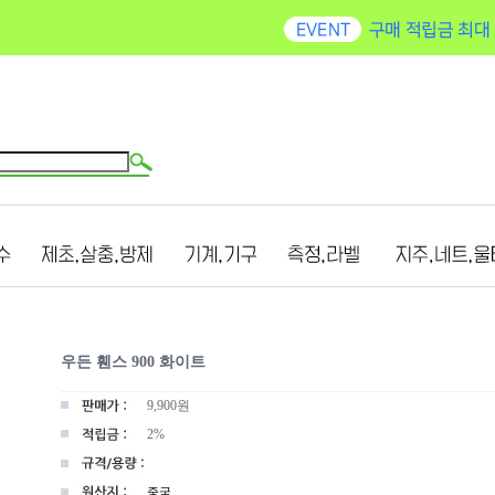
우든 휀스 900 화이트
9,900
원
2%
중국