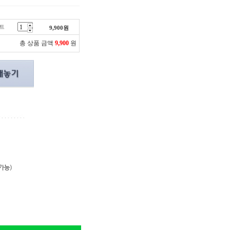
이트
9,900
원
총 상품 금액
9,900
원