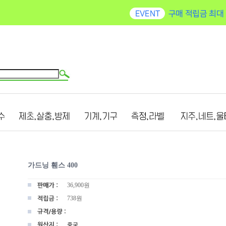
가드닝 휀스 400
36,900
원
738원
중국