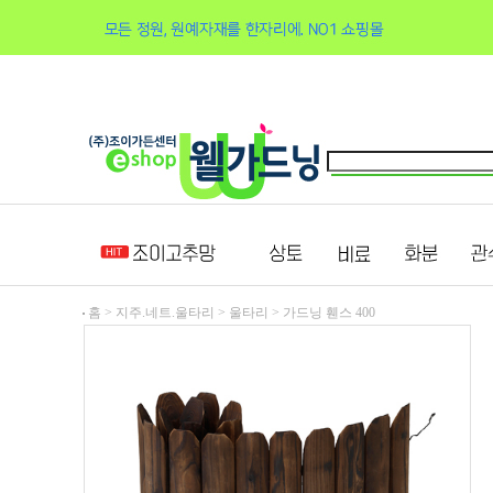
홈 >
지주.네트.울타리
>
울타리
>
가드닝 휀스 400