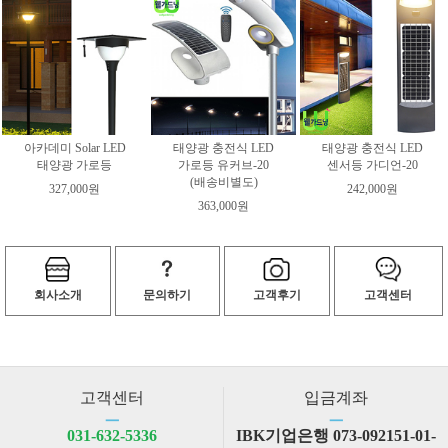
아카데미 Solar LED
태양광 충전식 LED
태양광 충전식 LED
태양광 가로등
가로등 유커브-20
센서등 가디언-20
(배송비별도)
327,000원
242,000원
363,000원
회사소개
문의하기
고객후기
고객센터
고객센터
입금계좌
ㅡ
ㅡ
031-632-5336
IBK기업은행 073-092151-01-