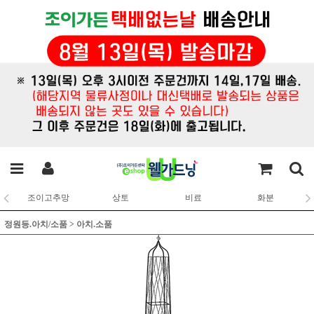
조이고추망
상토
비료
화분
정원등.아치/소품
>
아치.소품