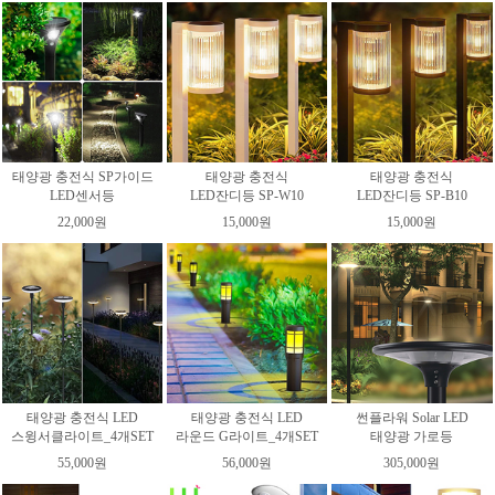
태양광 충전식 SP가이드
태양광 충전식
태양광 충전식
LED센서등
LED잔디등 SP-W10
LED잔디등 SP-B10
22,000원
15,000원
15,000원
태양광 충전식 LED
태양광 충전식 LED
썬플라워 Solar LED
스윙서클라이트_4개SET
라운드 G라이트_4개SET
태양광 가로등
55,000원
56,000원
305,000원