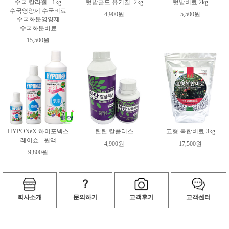
수국 칼라웰 - 1kg
텃밭골드 유기질- 2kg
텃밭비료 2kg
수국영양제 수국비료
4,900원
5,500원
수국화분영양제
수국화분비료
15,500원
HYPONeX 하이포넥스
탄탄 칼플러스
고형 복합비료 3kg
레이쇼 - 원액
4,900원
17,500원
9,800원
회사소개
문의하기
고객후기
고객센터