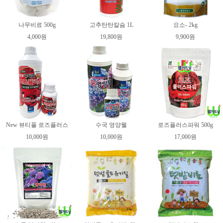
나무비료 500g
고추탄탄칼슘 1L
요소- 2kg
4,000원
19,800원
9,900원
New 뷰티풀 로즈플러스
수국 영양웰
로즈플러스파워 500g
10,000원
10,000원
17,000원