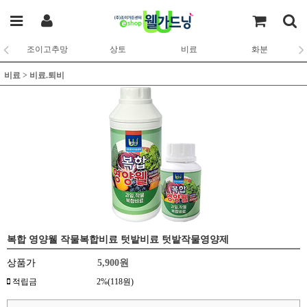
조이고추망
상토
비료
화분
비료
>
비료.퇴비
복합 영양웰 작물복합비료 텃밭비료 텃밭작물영양제
상품가
5,900원
적립금
2%(118원)