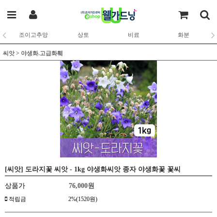
조이고추망
상토
비료
화분
씨앗
>
야생화.고급화훼
[씨앗] 도라지꽃 씨앗 - 1kg 야생화씨앗 종자 야생화꽃 꽃씨
상품가
76,000
원
적립금
2%(1520원)