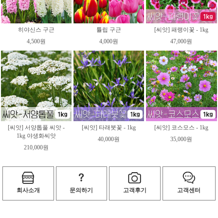
히야신스 구근
튤립 구근
[씨앗] 패랭이꽃 - 1kg
4,500원
4,000원
47,000원
[씨앗] 서양톱풀 씨앗 -
[씨앗] 타래붓꽃 - 1kg
[씨앗] 코스모스 - 1kg
1kg 야생화씨앗
40,000원
35,000원
210,000원
회사소개
문의하기
고객후기
고객센터