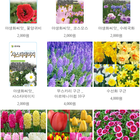
야생화씨앗_ 꽃양귀비
야생화씨앗_ 코스모스
야생화씨앗_ 수레국화
2,000원
2,000원
2,000원
야생화씨앗_
무스카리 구근 _
수선화 구근
샤스타데이지
아르메니아컴 10구
4,000원
2,000원
4,000원