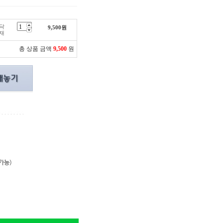
닥
9,500
원
재
총 상품 금액
9,500
원