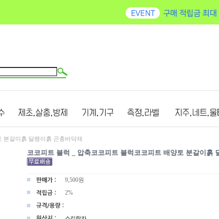
토 분갈이흙 달팽이흙 곤충바닥재
코코피트 블럭 _ 압축코코피트 블럭코코피트 배양토 분갈이흙
9,500
원
2%
스리랑카