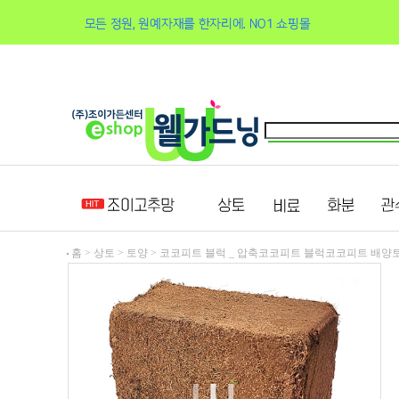
홈 >
상토
>
토양
>
코코피트 블럭 _ 압축코코피트 블럭코코피트 배양