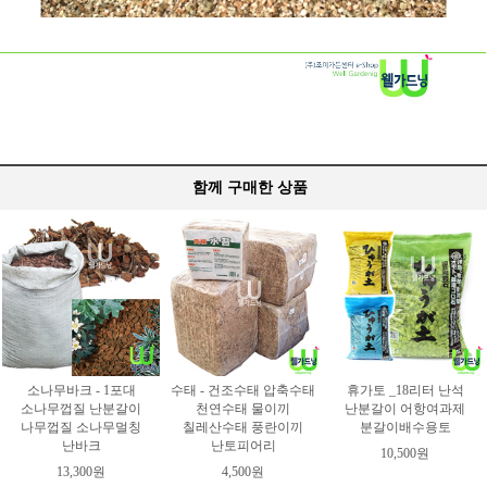
함께 구매한 상품
소나무바크 - 1포대
수태 - 건조수태 압축수태
휴가토 _18리터 난석
소나무껍질 난분갈이
천연수태 물이끼
난분갈이 어항여과제
나무껍질 소나무멀칭
칠레산수태 풍란이끼
분갈이배수용토
난바크
난토피어리
10,500원
13,300원
4,500원