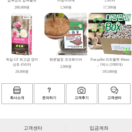
압축상토 압축펠렛
어항여과제
25리터
200,000원
1,500원
17,500원
독일 GF 최고급 장미
화분멀칭 코코화이버
Peat pellet 피트펠렛 40mm
상토 45리터
_ 1박스 (1000개)
2,000원
29,000원
193,000원
회사소개
문의하기
고객후기
고객센터
고객센터
입금계좌