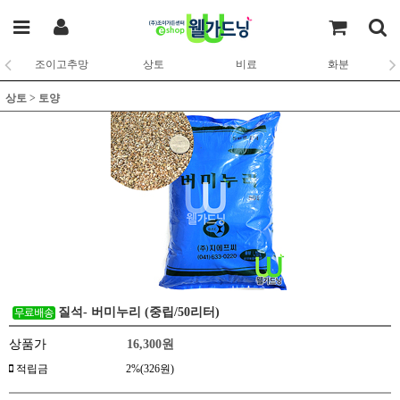
조이고추망
상토
비료
화분
상토
>
토양
질석- 버미누리 (중립/50리터)
상품가
16,300
원
적립금
2%(326원)