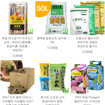
독일 최고급 GF 피트모스
원예용 범용상토 넘버원 -
뉴펄샤인 펄라이트
상토 - 45리터 (원예흙,
50L
퍼라이트 경량토
분갈이흙, 화분흙,
옥상조경 펄샤인
15,500원
배양토)
15,000원
22,000원
Jiffy7 지피 펠렛 (1박스) -
휴가토 소포장 난석
NEW 독일 Floragard
지피펠렛 지피펠릿 지피7
분갈이배수 멀칭
플로라가드 수국상토