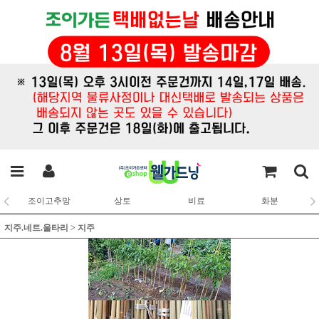
조이고추망
상토
비료
화분
지주.네트.울타리
>
지주