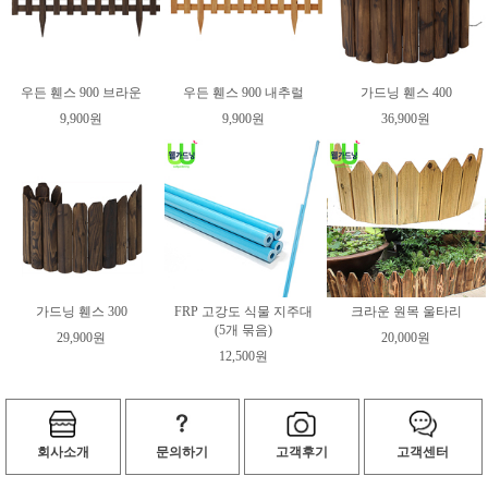
우든 휀스 900 브라운
우든 휀스 900 내추럴
가드닝 휀스 400
9,900원
9,900원
36,900원
가드닝 휀스 300
FRP 고강도 식물 지주대
크라운 원목 울타리
(5개 묶음)
29,900원
20,000원
12,500원
회사소개
문의하기
고객후기
고객센터