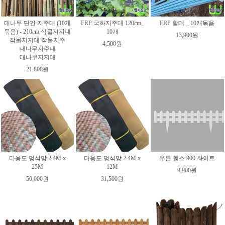
대나무 단간 지주대 (10개
FRP 국화지주대 120cm_
FRP 활대 _ 10개묶음
묶음) - 210cm 식물지지대
10개
13,900원
작물지지대 작물지주
4,500원
대나무지주대
대나무지지대
21,800원
다용도 멍석망 2.4M x
다용도 멍석망 2.4M x
우든 휀스 900 화이트
25M
12M
9,900원
50,000원
31,500원