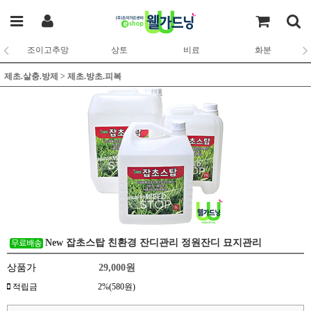
조이고추망
상토
비료
화분
제초.살충.방제
>
제초.방초.피복
New 잡초스탑 친환경 잔디관리 정원잔디 묘지관리
상품가
29,000
원
적립금
2%(580원)