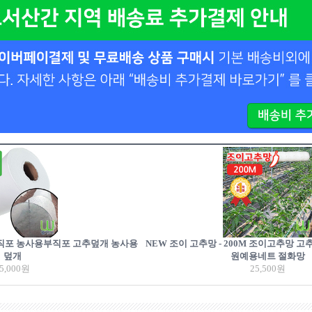
부직포 농사용부직포 고추덮개 농사용
NEW 조이 고추망 - 200M 조이고추망 
덮개
원예용네트 절화망
5,000
원
25,500
원