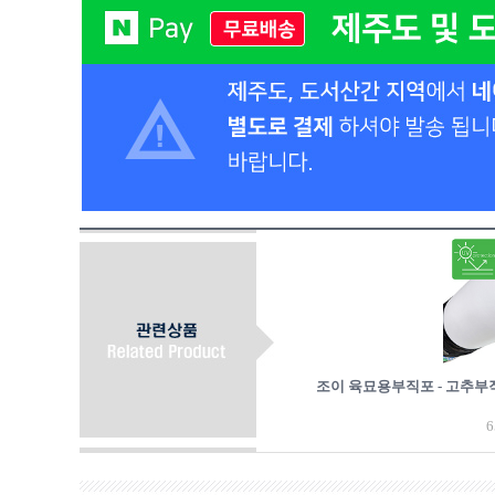
조이 육묘용부직포 - 고추
6