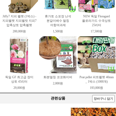
Jiffy7 지피 펠렛 (1박스) -
휴가토 소포장 난석
NEW 독일 Floragard
지피펠렛 지피펠릿 지피7
분갈이배수 멀칭
플로라가드 수국상토
압축상토 압축펠렛
어항여과제
25리터
200,000원
1,500원
17,500원
독일 GF 최고급 장미
화분멀칭 코코화이버
Peat pellet 피트펠렛 40mm
상토 45리터
_ 1박스 (1000개)
2,000원
29,000원
193,000원
관련상품
장바구니 담기