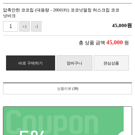
압축안한 코코칩 (대용량 - 200리터) 코코넛멀칭 허스크칩 코코
넛바크
45,000
원
+1
-1
45,000
총 상품 금액
원
바로 구매하기
장바구니
관심상품
상품리뷰
(30)