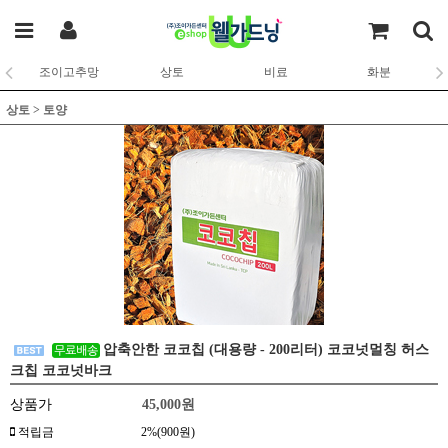
조이고추망
상토
비료
화분
상토
>
토양
압축안한 코코칩 (대용량 - 200리터) 코코넛멀칭 허스
크칩 코코넛바크
상품가
45,000
원
적립금
2%(900원)