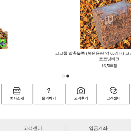
코코칩 압축블록 (복원용량 약 65리터) 코코넛멀칭 허스크칩
코코넛바크
16,500원
회사소개
문의하기
고객후기
고객센터
고객센터
입금계좌