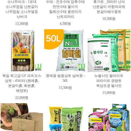
소나무바크 - 1포대
수태 - 건조수태 압축수태
휴가토 _18리터 난석
소나무껍질 난분갈이
천연수태 물이끼
난분갈이 어항여과제
나무껍질 소나무멀칭
칠레산수태 풍란이끼
분갈이배수용토
난바크
난토피어리
10,500원
13,300원
4,500원
독일 최고급 GF 피트모스
원예용 범용상토 넘버원 -
뉴펄샤인 펄라이트
상토 - 45리터 (원예흙,
50L
퍼라이트 경량토
분갈이흙, 화분흙,
옥상조경 펄샤인
15,500원
배양토)
15,000원
22,000원