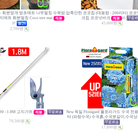
- 화분덮개 방초매트 나무멀칭 수목방
압축안한 코코칩 (대용량 - 200리터) 코
방지매트 화분멀칭
Coco tree mat
크칩 코코넛바크
35
45,000원
37
2,700원
80 - 1.8M 고지가위
New 독일 Floragard 플로라가드 수국 전용
1
터 (파랑수국) 수국흙,수국분갈이,수국
79,500원
17,800원