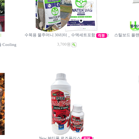
수목용 물주머니 30리터 _ 수액세트포함
스틸보드 플랜
치
2
3,700원
즐
Cooling
New 뷰티풀 로즈플러스
1