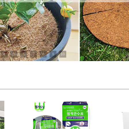
4
5
6
7
8
9
10