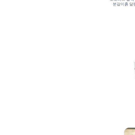
분갈이흙 달