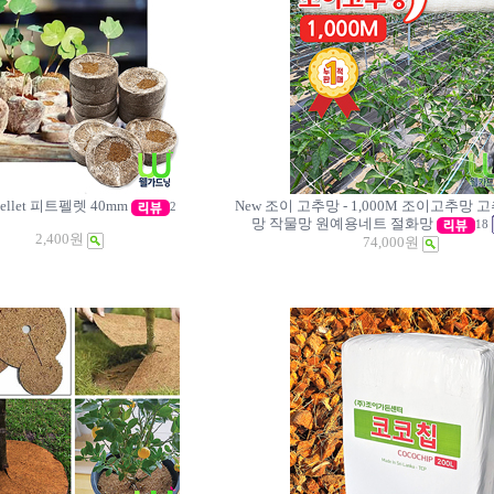
 pellet 피트펠렛 40mm
New 조이 고추망 - 1,000M 조이고추망
2
망 작물망 원예용네트 절화망
18
2,400원
74,000원