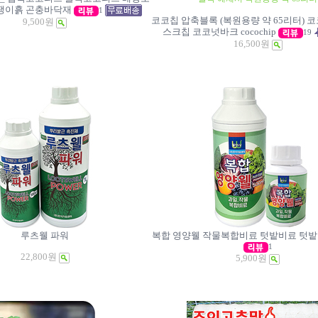
팽이흙 곤충바닥재
1
코코칩 압축블록 (복원용량 약 65리터) 
9,500원
스크칩 코코넛바크
cocochip
19
16,500원
루츠웰 파워
복합 영양웰 작물복합비료 텃밭비료 텃
1
22,800원
5,900원