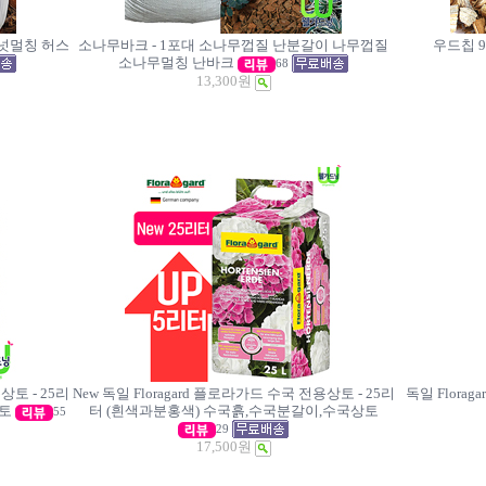
코넛멀칭 허스
소나무바크 - 1포대 소나무껍질 난분갈이 나무껍질
우드칩 
소나무멀칭 난바크
68
13,300원
상토 - 25리
New 독일 Floragard 플로라가드 수국 전용상토 - 25리
독일 Flora
상토
터 (흰색과분홍색) 수국흙,수국분갈이,수국상토
55
29
17,500원