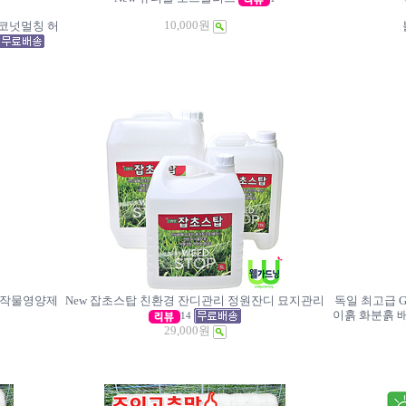
10,000원
코코넛멀칭 허
밭작물영양제
New 잡초스탑 친환경 잔디관리 정원잔디 묘지관리
독일 최고급 G
이흙 화분흙 
14
29,000원