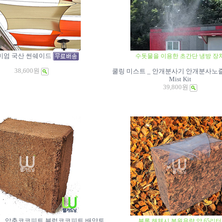
미엄 국산 썬쉐이드
수돗물을 이용한 초간단 냉방 장
38,600원
쿨링 미스트 _ 안개분사기 안개분사노
Mist Kit
39,800원
 _ 압축코코피트 블럭코코피트 배양토
블록 해체시 복원용량 약 65리터