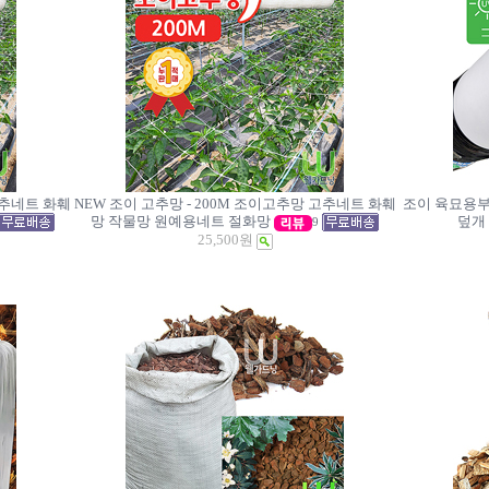
 고추네트 화훼
NEW 조이 고추망 - 200M 조이고추망 고추네트 화훼
조이 육묘용부
망 작물망 원예용네트 절화망
덮개
9
25,500원